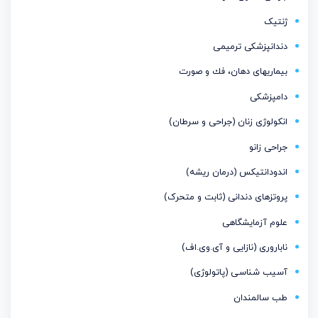
ژنتیک
دندانپزشکی ترمیمی
بیماریهای دهان، فك و صورت
دامپزشکی
انکولوژی زنان (جراحی و سرطان)
جراحی زانو
اندودانتیكس (درمان ریشه)
پروتزهای دندانی (ثابت و متحرک)
علوم آزمایشگاهی
ناباروری (نازایی و آی.وی.اف)
آسیب شناسی (پاتولوژی)
طب سالمندان