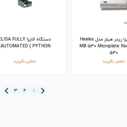
دستگاه الایزا ریدر هیلز مدل Heales
دستگاه الایزا LISA FULLY
AUTOMATED ( PYTHON)
MB-530 Microplate Re
530
تماس بگیرید
تماس بگیرید
arrow_back_ios_new
arrow_forward_ios
3
2
1