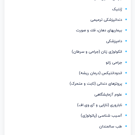
ژنتیک
دندانپزشکی ترمیمی
بیماریهای دهان، فك و صورت
دامپزشکی
انکولوژی زنان (جراحی و سرطان)
جراحی زانو
اندودانتیكس (درمان ریشه)
پروتزهای دندانی (ثابت و متحرک)
علوم آزمایشگاهی
ناباروری (نازایی و آی.وی.اف)
آسیب شناسی (پاتولوژی)
طب سالمندان