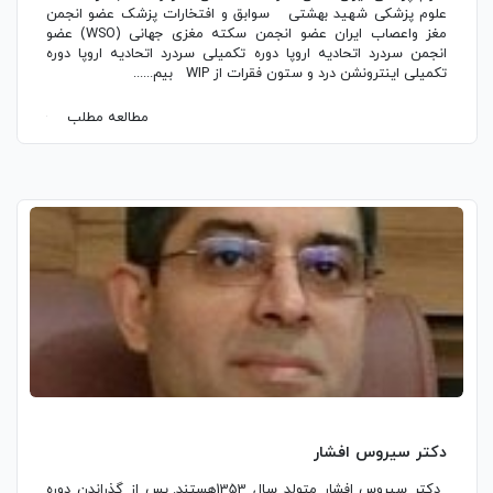
علوم پزشکی شهید بهشتی سوابق و افتخارات پزشک عضو انجمن
مغز واعصاب ایران عضو انجمن سکته مغزی جهانی (WSO) عضو
انجمن سردرد اتحادیه اروپا دوره تکمیلی سردرد اتحادیه اروپا دوره
تکمیلی اینترونشن درد و ستون فقرات از WIP بیم......
مطالعه مطلب
دکتر سیروس افشار
دکتر سیروس افشار متولد سال 1353هستند. پس از گذراندن دوره