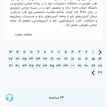
طب عمومی در دانشگاه، تحصیلات خود را در رشته جراحی ارتوپدی در
دانشگاه کرمان ادامه داده و تخصص خود را در زمینه جراحی ارتوپدی
در سال 1386 اخذ کردند. شاخه فعالیت تخصصی وی طب ورزشی،
درمان آسیب‌های زانو از جمله آسیب‌های رباط و مینیسک، بیماری‌ها
و مشکلات لگن، آرتروسکوپی زانو و آرتروپلاستی مفاصل (از جمله
جراحی تعویض مفصل لگ......
مطالعه مطلب
arrow_forward_ios
13
12
11
10
9
8
7
6
5
4
3
2
1
27
26
25
24
23
22
21
20
19
18
17
16
15
14
41
40
39
38
37
36
35
34
33
32
31
30
29
28
arrow_back_ios_new
42
24 ساعته