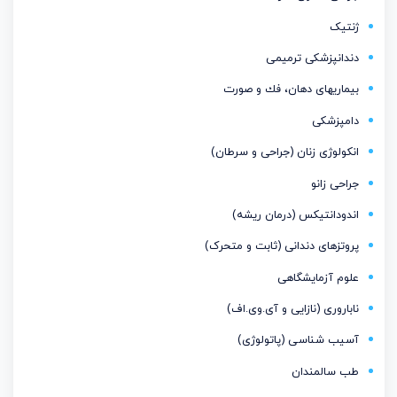
ژنتیک
دندانپزشکی ترمیمی
بیماریهای دهان، فك و صورت
دامپزشکی
انکولوژی زنان (جراحی و سرطان)
جراحی زانو
اندودانتیكس (درمان ریشه)
پروتزهای دندانی (ثابت و متحرک)
علوم آزمایشگاهی
ناباروری (نازایی و آی.وی.اف)
آسیب شناسی (پاتولوژی)
طب سالمندان