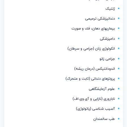
ژنتیک
دندانپزشکی ترمیمی
بیماریهای دهان، فك و صورت
دامپزشکی
انکولوژی زنان (جراحی و سرطان)
جراحی زانو
اندودانتیكس (درمان ریشه)
پروتزهای دندانی (ثابت و متحرک)
علوم آزمایشگاهی
ناباروری (نازایی و آی.وی.اف)
آسیب شناسی (پاتولوژی)
طب سالمندان