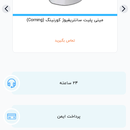
arrow_back_ios_new
arrow_forward_ios
مینی پلیت سانتریفیوژ کورنینگ (Corning)
سا
تماس بگیرید
24 ساعته
پرداخت ایمن